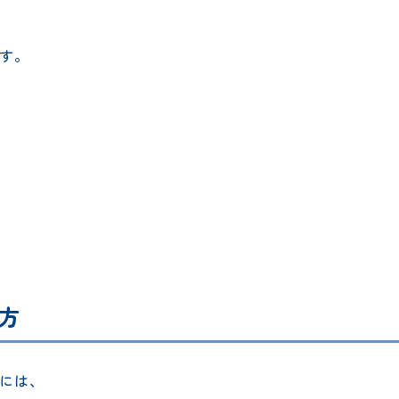
す。
方
には、