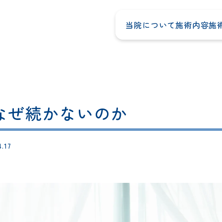
当院について
施術内容
施
なぜ続かないのか
4.17