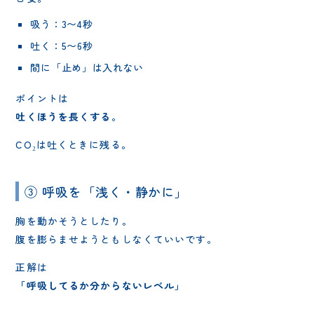
吸う：3〜4秒
吐く：5〜6秒
間に「止め」は入れない
ポイントは
吐くほうを長くする
。
CO₂は吐くときに残る。
③ 呼吸を「浅く・静かに」
胸を動かそうとしたり。
腹を膨らませようともしなくていいです。
正解は
「呼吸してるか分からないレベル」