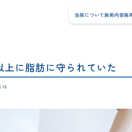
当院について
施術内容
施
以上に脂肪に守られていた
6.10