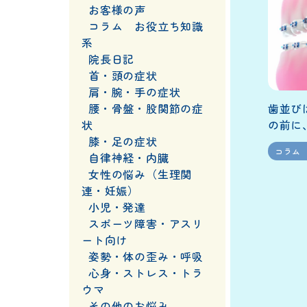
お客様の声
コラム お役立ち知識
系
院長日記
首・頭の症状
肩・腕・手の症状
腰・骨盤・股関節の症
歯並び
状
の前に
膝・足の症状
コラム
自律神経・内臓
女性の悩み（生理関
連・妊娠）
小児・発達
スポーツ障害・アスリ
ート向け
姿勢・体の歪み・呼吸
心身・ストレス・トラ
ウマ
その他のお悩み