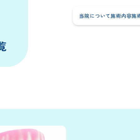
当院について
施術内容
施
覧